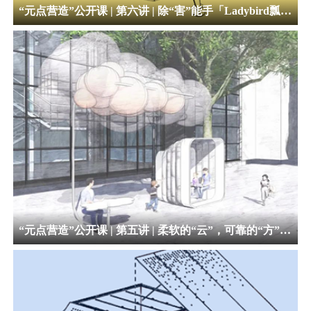
“元点营造”公开课 | 第六讲 | 除“害”能手「Ladybird瓢虫」
“元点营造”公开课 | 第五讲 | 柔软的“云”，可靠的“方”，我在“云方”等你