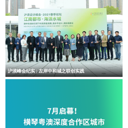
沪渎峰会纪实 | 左岸中和城之联创实践