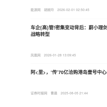
能源网
胡婉玲
2026-02-01 02:50:45
车企{高}管!密集变动背后：蔚小理
战略转型
凤凰网
2026-01-28 13:09:45
阿<里>，‘传’70亿洽购港岛壹号中
证券时报网
曹晨
2025-08-05 21:44