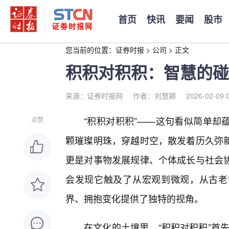
首页
快讯
要闻
股市
您当前的位置：
证券时报
>
公司
>
正文
积积对积积：智慧的碰
来源：证券时报网
作者：刘慧卿
2026-02-09 
“积积对积积”——这句看似简单却
点赞
颗璀璨明珠，穿越时空，散发着历久弥
更是对事物发展规律、个体成长与社会协
会发现它触及了从宏观到微观，从古老
界、拥抱变化提供了独特的视角。
在文化的土壤里，“积积对积积”首