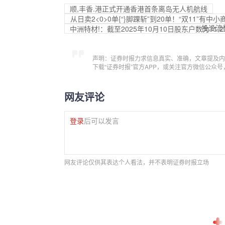
顺,丰香.港正式开通香港首条离岛无人机航线
从日卖2<0>0单{“}脚踝斩”到20单！“双11
投没流
中洲特材!：截至2025年10月10日股东户数为71,2
声明：证券时报力求信息真实、准确，文章提及内
下载“证券时报”官方APP，或关注官方微信公众
网友评论
登录
后可以发言
网友评论仅供其表达个人看法，并不表明证券时报立场