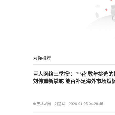
为你推荐
巨人网络三季报‘：’“‘花’数年挑选
刘伟重新掌舵 能否补足海外市场短
重庆华龙网
刘慧卿
2026-01-25 04:29:45